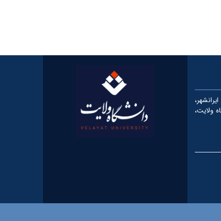
رانشهر،
شگاه ولایت،