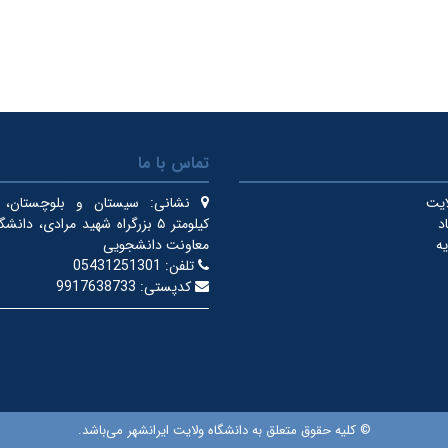
تماس با ما
ایت
نشانی:
سیستان و بلوچستان، ای
د
کیلومتر ۵ بزرگراه شهید مرادی، دان
یه
معاونت دانشجویی
تلفن:
05431251301
کدپستی:
9917638733
© کلیه حقوق متعلق به دانشگاه ولایت ایرانشهر می‌باشد.