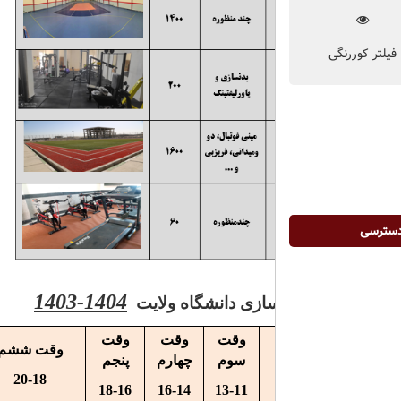
1404-1403
سازی دانشگاه ولایت
وقت
وقت
وقت
وقت ششم
وقت هفتم
سوم
چهارم
پنجم
30/9-20
20-18
18-16
16-14
13-11