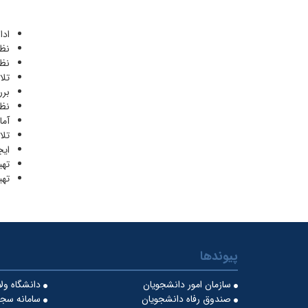
ادا
نظا
نظا
تلا
برر
نظا
آما
تلا
ایج
تهی
تهی
پیوندها
سازمان امور دانشجویان
دانشگاه ول
صندوق رفاه دانشجویان
سامانه سجا